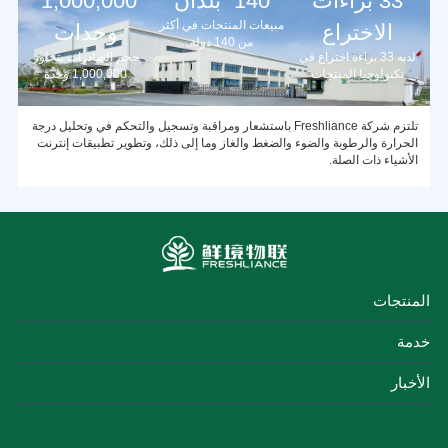
33 براءات
140
بلدان
1,000,000
مبيعات المنتجات في أكثر
الاختراع
وحدات
من 140 دولة
لديه 33 براءة اختراع في
حجم الصادرات يتجاوز
تكنولوجيا المنتجات
1,000,000 وحدة
تلتزم شركة Freshliance باستشعار ومراقبة وتسجيل والتحكم في وتحليل درجة
الحرارة والرطوبة والضوء والضغط والغاز وما إلى ذلك، وتطوير تطبيقات إنترنت
الأشياء ذات الصلة.
المنتجات
خدمة
الأخبار