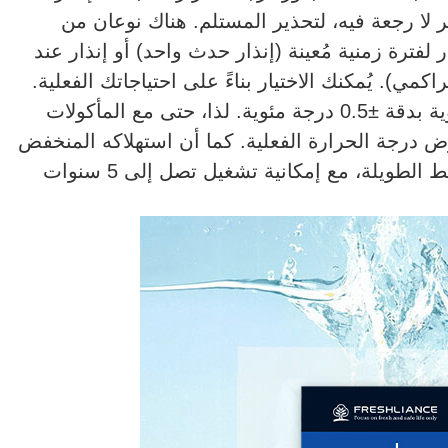
 ضوء LED الأحمر، وهو أمر لا رجعة فيه، لتحذير المستلم. هناك نوعان من
لفترة زمنية مُعينة (إنذار حدث واحد) أو إنذار عند
ي). يُمكنك الاختيار بناءً على احتياجاتك الفعلية.
يتراوح نطاق درجة الحرارة بين -30 و+70 درجة مئوية بدقة ±0.5 درجة مئوية. لذا، حتى مع المأكولات
ض درجة الحرارة الفعلية. كما أن استهلاكه المنخفض
للطاقة وعمر بطاريته الطويل يدعمان رحلات المحيط الطويلة، مع إمكانية تشغيل تصل إلى 5 سنوات