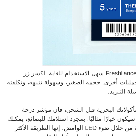
مؤشر درجة الحرارة الزمني "Thermis Tag 1" من Freshliance سهل الاستخدام للغاية. اكسر زر
 أي عمليات أخرى. حجمه الصغير، وسهولة تنبيهه، وتكلفته
ة التبريد.
أكولاتك البحرية قبل الشحن، فإن مؤشر درجة
لحرارة الزمني "Thermis Tag 1" من Freshliance سيكون خيارًا مثاليًا. بمجرد استلامك للبضائع، يمكنك
التحقق فورًا من وجود أي مشكلة في درجة الحرارة من خلال ضوء LED الوامض. إنها الطريقة الأكثر