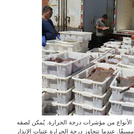
Thermis T من Freshliance أحد هذه الأنواع من مؤشرات درجة الحرارة. يُمكن لصقه
بقًا. عندما تتجاوز درجة الحرارة عتبات الإنذار