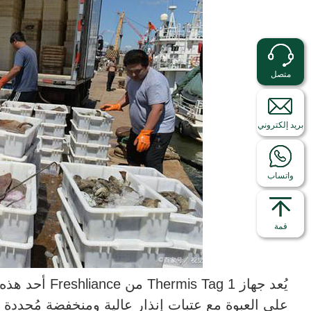
متصل
بريد إلكتروني
واتساب
قمة
يُعد جهاز ag 1
على العبوة مع عتبات إنذار عالية ومنخفضة مُحددة مس