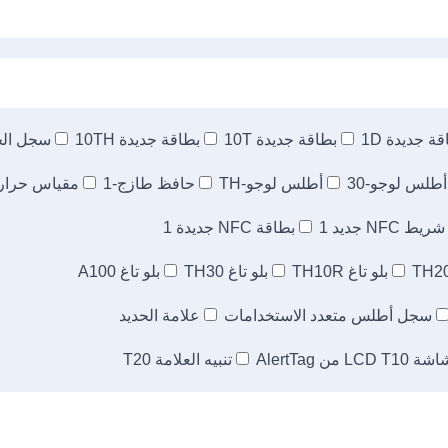
ة جديدة 1D
بطاقة جديدة 10T
بطاقة جديدة 10TH
سجل الحر
أطلس لوجو-30
أطلس لوجو-TH
حافظ طازج-1
مقياس حرارة 
شريط NFC جديد 1
بطاقة NFC جديدة 1
بلو تاغ TH10R
بلو تاغ TH30
بلو تاغ A100
سجل أطلس متعدد الاستخدامات
علامة الحديد
ة LCD T10 من AlertTag
تنبيه العلامة T20