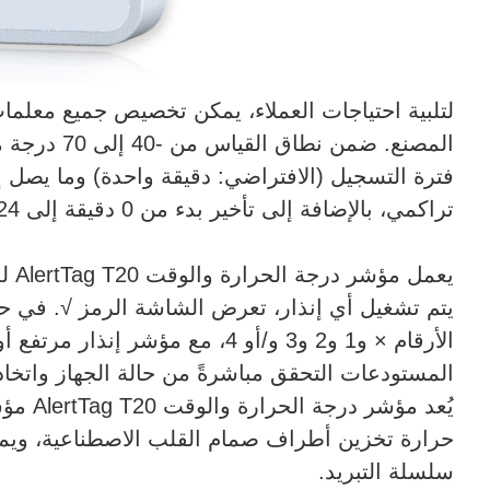
لتلبية احتياجات العملاء، يمكن تخصيص جميع معلم
فترة التسجيل (الافتراضي: دقيقة واحدة) وما يصل إ
تراكمي، بالإضافة إلى تأخير بدء من 0 دقيقة إلى 24 ساعة، مما يضمن موثوقية البيانات.
يعم
الأرقام × و1 و2 و3 و/أو 4، مع م
المستودعات التحقق مباشرةً من حالة الجهاز واتخا
يُعد مؤ
حرارة تخزين أطراف صمام القلب الاصطناعية، وي
سلسلة التبريد.