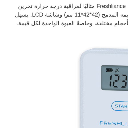
يُعد مؤشر درجة الحرارة والوقت AlertTag T20 من Freshliance مثاليًا لمراقبة درجة حرارة تخزين
صمامات القلب الاصطناعية. يتميز هذا الجهاز بتصميمه المدمج (42*42*11 مم) وشاشة LCD. يسهل
ام مختلفة، وخاصةً العبوة الواحدة لكل قيمة.