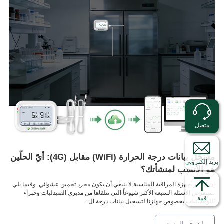
متصل
مسجّل بيانات درجة الحرارة (WiFi) مقابل (4G): أيّ الحلّين
بريد إلكتروني
هو الأنسب لمنشأتك؟
إن اختيار أجهزة المراقبة المناسبة لا ينبغي أن يكون مجرد تخمين عشوائي. وفيما يلي
نستعرض الأسئلة السبعة الأكثر شيوعاً التي نتلقاها من مديري الصيدليات وخبراء
قمة
اللوجستيات بخصوص جهازنا لتسجيل بيانات درجة ال...