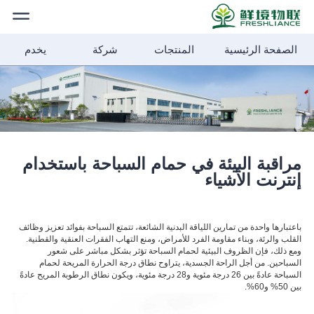
الصفحة الرئيسية
المنتجات
شركة
يخدم
الصفحة
الرئيسية
المنتجات
أخبار الشركة
مراقبة البيئة في حمام السباحة باستخدام
إنترنت الأشياء
حلول
باعتبارها واحدة من تمارين اللياقة البدنية الشائعة، تتمتع السباحة بفوائد تعزيز وظائف
القلب والرئة، وبناء مقاومة الفرد للأمراض، ومنع التهاب الفقرات العنقية والقطنية.
شركة
ومع ذلك، فإن الظروف البيئية لحمام السباحة تؤثر بشكل مباشر على شعور
السباحين. من أجل الراحة الجسدية، يتراوح نطاق درجة الحرارة المريحة لحمام
السباحة عادةً بين 26 درجة مئوية و28 درجة مئوية، ويكون نطاق الرطوبة المريح عادةً
بين 50% و60%.
الأخبار