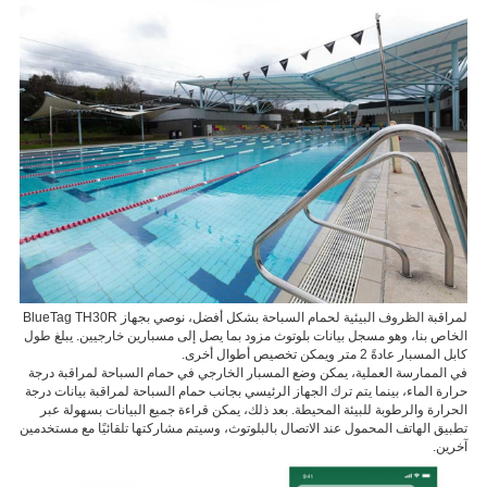
خدمة
اتصل
بنا
العربية
لمراقبة الظروف البيئية لحمام السباحة بشكل أفضل، نوصي بجهاز BlueTag TH30R
الخاص بنا، وهو مسجل بيانات بلوتوث مزود بما يصل إلى مسبارين خارجيين. يبلغ طول
كابل المسبار عادةً 2 متر ويمكن تخصيص أطوال أخرى.
في الممارسة العملية، يمكن وضع المسبار الخارجي في حمام السباحة لمراقبة درجة
حرارة الماء، بينما يتم ترك الجهاز الرئيسي بجانب حمام السباحة لمراقبة بيانات درجة
الحرارة والرطوبة للبيئة المحيطة. بعد ذلك، يمكن قراءة جميع البيانات بسهولة عبر
تطبيق الهاتف المحمول عند الاتصال بالبلوتوث، وسيتم مشاركتها تلقائيًا مع مستخدمين
آخرين.