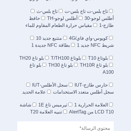
تاج بلس-ت تاج بلس-ت
تاج بلس-ث
أطلس لوجو-30
أطلس لوجو-TH
حافظ
طازج-1
مقياس حرارة الطعام المقاوم للماء
كويوس-واي فاي/4G
متتبع جديد 10
شريط NFC جديد 1
بطاقة NFC جديدة 1
بلوتاغ T10
بلوتاغ T/TH100
بلو تاغ TH20
بلو تاغ TH10R
بلو تاغ TH30
بلو تاغ
A100
حارس طازج-IUT
سجل الأطلس-IUT
سجل أطلس متعدد الاستخدامات
علامة الحديد
العلامة الحرارية 1
ثيرميس تاغ 1E
شاشة
LCD T10 من AlertTag
تنبيه العلامة T20