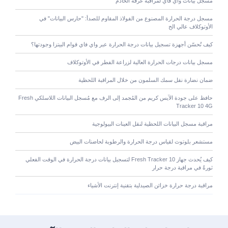
مسجل بيانات واي فاي لمراقبة غرفة الخادم
مسجل درجة الحرارة المصنوع من الفولاذ المقاوم للصدأ: "حارس البيانات" في
الأوتوكلاف عالي الح
كيف تُحسّن أجهزة تسجيل بيانات درجة الحرارة عبر واي فاي قوام البيتزا وجودتها؟
مسجل بيانات درجات الحرارة العالية لزراعة الفطر في الأوتوكلاف
ضمان نضارة نقل سمك السلمون من خلال المراقبة اللحظية
حافظ على جودة الآيس كريم من المُجمد إلى الرف مع مُسجل البيانات اللاسلكي Fresh
Tracker 10 4G
مراقبة مسجل البيانات اللحظية لنقل العينات البيولوجية
مستشعر بلوتوث لقياس درجة الحرارة والرطوبة لحاضنات البيض
كيف يُحدث جهاز Fresh Tracker 10 لتسجيل بيانات درجة الحرارة في الوقت الفعلي
ثورةً في مراقبة درجة حرار
مراقبة درجة حرارة خزائن الصيدلية بتقنية إنترنت الأشياء