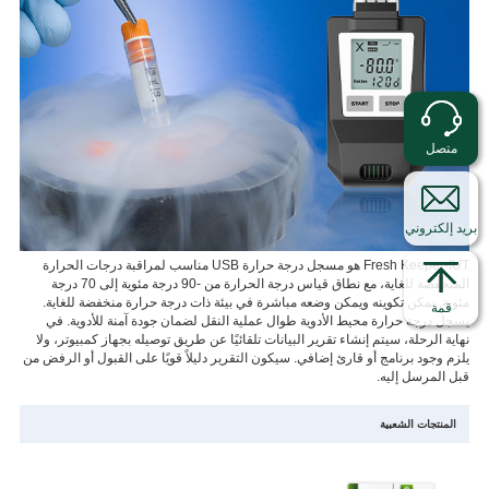
متصل
بريد إلكتروني
Fresh Keeper-IUT هو مسجل درجة حرارة USB مناسب لمراقبة درجات الحرارة
المنخفضة للغاية، مع نطاق قياس درجة الحرارة من -90 درجة مئوية إلى 70 درجة
مئوية. يمكن تكوينه ويمكن وضعه مباشرة في بيئة ذات درجة حرارة منخفضة للغاية.
قمة
يسجل درجة حرارة محيط الأدوية طوال عملية النقل لضمان جودة آمنة للأدوية. في
نهاية الرحلة، سيتم إنشاء تقرير البيانات تلقائيًا عن طريق توصيله بجهاز كمبيوتر، ولا
يلزم وجود برنامج أو قارئ إضافي. سيكون التقرير دليلاً قويًا على القبول أو الرفض من
قبل المرسل إليه.
المنتجات الشعبية