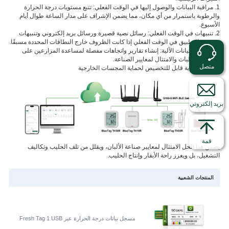
1. مراقبة البيانات والوصول إليها في الوقت الفعلي: تتبع مستويات درجة الحرارة
والرطوبة باستمرار من أي مكان، مما يضمن الإشراف على مدار الساعة طوال أيام
الأسبوع.
2. تنبيهات في الوقت الفعلي: رسائل نصية قصيرة ورسائل بريد إلكتروني وتنبيهات
دفع عبر التطبيق في الوقت الفعلي إذا كانت الظروف خارج النطاقات المحددة مسبقًا.
3. معالجة البيانات الآلية: إنشاء تقارير واتجاهات مفصلة لمساعدة المزارعين على
تحسين العمليات والامتثال لمعايير الصناعة.
متصل
4. غطاء حماية قابل للتخصيص لحماية المجسات الخارجية
بريد إلكتروني
قمة
يضمن هذا الحل الامتثال لمعايير صناعة الألبان، ويقلل من تلف الحليب وتكاليف
التشغيل، بل ويعزز راحة الأبقار وإنتاج الحليب.
المنتجات الشعبية
مسجل بيانات درجة الحرارة عبر Fresh Tag 1 USB