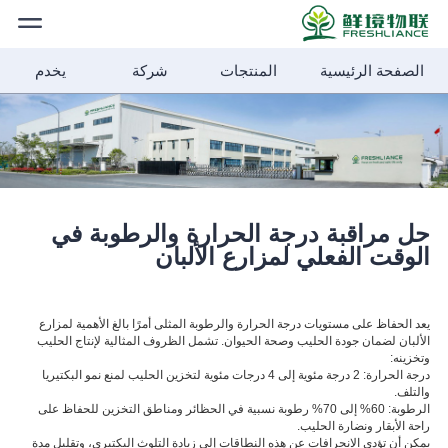
الصفحة الرئيسية
المنتجات
شركة
يخدم
الصفحة
الرئيسية
المنتجات
أخبار الشركة
حل مراقبة درجة الحرارة والرطوبة في
الوقت الفعلي لمزارع الألبان
شركة
يعد الحفاظ على مستويات درجة الحرارة والرطوبة المثلى أمرًا بالغ الأهمية لمزارع
الألبان لضمان جودة الحليب وصحة الحيوان. تشمل الظروف المثالية لإنتاج الحليب
الأخبار
وتخزينه:
درجة الحرارة: 2 درجة مئوية إلى 4 درجات مئوية لتخزين الحليب لمنع نمو البكتيريا
والتلف.
الرطوبة: 60% إلى 70% رطوبة نسبية في الحظائر ومناطق التخزين للحفاظ على
راحة الأبقار ونضارة الحليب.
خدمة
يمكن أن تؤدي الانحرافات عن هذه النطاقات إلى زيادة التلوث البكتيري، وتقليل مدة