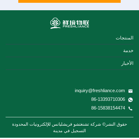
المنتجات
خدمة
الأخبار
inquiry@freshliance.com
86-13393710306
86-15838154474
حقوق النشر© شركة تشنغتشو فريشليانس للإلكترونيات المحدودة
التسجيل في مدينة