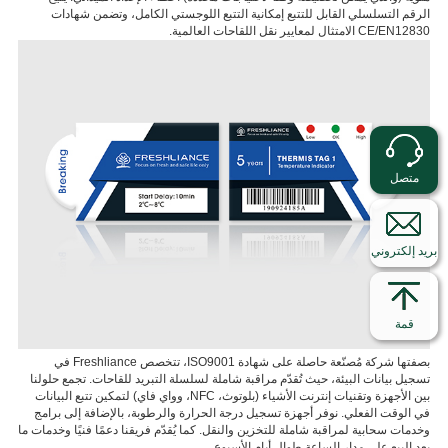
الرقم التسلسلي القابل للتتبع إمكانية التتبع اللوجستي الكامل، وتضمن شهادات
CE/EN12830 الامتثال لمعايير نقل اللقاحات العالمية.
متصل
بريد إلكتروني
قمة
بصفتها شركة مُصنّعة حاصلة على شهادة ISO9001، تتخصص Freshliance في
تسجيل بيانات البيئة، حيث تُقدّم مراقبة شاملة لسلسلة التبريد للقاحات. تجمع حلولنا
بين الأجهزة وتقنيات إنترنت الأشياء (بلوتوث، NFC، وواي فاي) لتمكين تتبع البيانات
في الوقت الفعلي. نوفر أجهزة تسجيل درجة الحرارة والرطوبة، بالإضافة إلى برامج
وخدمات سحابية لمراقبة شاملة للتخزين والنقل. كما يُقدّم فريقنا دعمًا فنيًا وخدمات ما
بعد البيع على مدار الساعة طوال أيام الأسبوع.