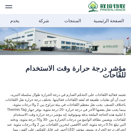
الصفحة الرئيسية
المنتجات
شركة
يخدم
الصفحة
الرئيسية
المنتجات
أخبار الشركة
مؤشر درجة حرارة وقت الاستخدام
للقاحات
حلول
تعتمد فعالية اللقاحات على التحكم الصارم في درجة الحرارة طوال سلسلة التبريد،
حيث أن أي تقلبات طفيفة قد تُفقد اللقاحات فعاليتها. تختلف درجة حرارة نقل اللقاحات
شركة
باختلاف الصنف. يجب نقل معظم اللقاحات في بيئة تتراوح بين 2 و8 درجات مئوية،
بينما يجب نقل بعضها الآخر في درجة حرارة -20 درجة مئوية. نوفر جهاز Thermis Tag
1 لتلبية هذه الحاجة الملحة بدقة وموثوقية. إنه مؤشر درجة حرارة وقت الاستخدام
للقاحات، ويضمن نطاقه الواسع من درجات الحرارة بين -30 و70 درجة مئوية، ودقته
التي تبلغ ±0.5 درجة مئوية، الحد الأقصى لتخزين اللقاحات بين 2 و8 درجات مئوية. عند
الأخبار
انحراف درجة الحرارة، يومض مؤشر LED أحمر غير قابل للعكس على الفور، مما