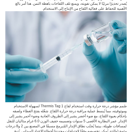
يُصدر تحذيرًا مرئيًا لا يمكن تفويته، ويمنع تلف اللقاحات باهظة الثمن. هذا أمر بالغ
الأهمية للحفاظ على فعالية اللقاح من الإنتاج إلى الاستخدام.
خدمة
اتصل
بنا
العربية
صُمم مؤشر درجة حرارة وقت استخدام لقاح Thermis Tag 1 لسهولة الاستخدام
وموثوقيته، مما يُبسط عملية مراقبة درجة حرارة اللقاح. شغّله بفتح الغطاء ولصقه
بإحكام بعبوة اللقاح، مع ضوء أخضر يشير إلى الظروف العادية وضوء أحمر يشير إلى
الإنذار. عمر البطارية الأقصى 5 سنوات وتصميمه خفيف الوزن 6.0 غرام مثاليان للنقل
لمسافات طويلة، بينما يُجنّب نطاق الإنذار المُبرمج مسبقًا في المصنع بين 2 و8 درجات
مئوية (والذي يُمكن تخصيصه وفقًا لاحتياجات محددة) أخطاء الإعداد الميداني. يُتيح