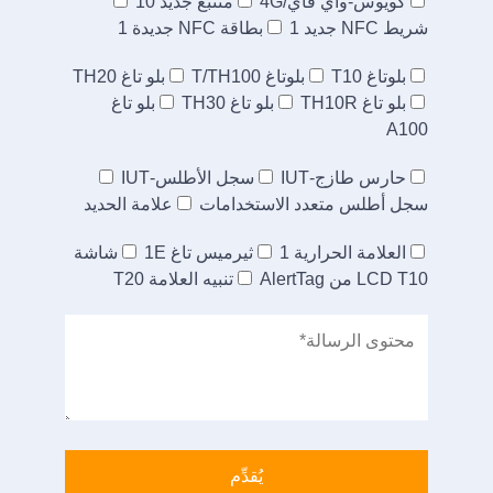
كويوس-واي فاي/4G
متتبع جديد 10
شريط NFC جديد 1
بطاقة NFC جديدة 1
بلوتاغ T10
بلوتاغ T/TH100
بلو تاغ TH20
بلو تاغ TH10R
بلو تاغ TH30
بلو تاغ
A100
حارس طازج-IUT
سجل الأطلس-IUT
سجل أطلس متعدد الاستخدامات
علامة الحديد
العلامة الحرارية 1
ثيرميس تاغ 1E
شاشة
LCD T10 من AlertTag
تنبيه العلامة T20