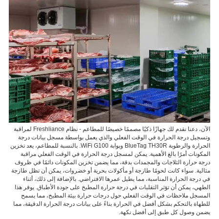
خدمة
اتصل
بنا
العربية
الآن، دعنا نقدم لك جهازًا ذكيًا مصممًا خصيصًا للمطاعم - نظام Freshliance لمراقبة
وتسجيل درجة الحرارة في الوقت الفعلي والذي يعمل بواسطة مسجل بيانات درجة
الحرارة والرطوبة BlueTag TH30R وبوابة WiFi G100. بالنسبة للمطاعم، يعد تخزين
المكونات أمرًا بالغ الأهمية. يمكن لمسجل درجة الحرارة في الوقت الفعلي مراقبة
درجة حرارة الثلاجات والمجمدات بدقة، مما يضمن تخزين المكونات دائمًا في ظروف
مثالية. سواء كانت لحومًا طازجة أو مأكولات بحرية أو خضروات، يمكن أن تظل طازجة
في درجة الحرارة المناسبة، مما يطيل عمرها الافتراضي. بالإضافة إلى ذلك، أثناء
الطهي، يمكن أن تؤثر التقلبات في درجة حرارة المطبخ على جودة الأطباق. يوفر هذا
المسجل ملاحظات في الوقت الفعلي حول درجات حرارة بيئة المطبخ، مما يسمح
للطهاة بالتحكم بشكل أفضل في الحرارة بناءً على بيانات درجة الحرارة الدقيقة، مما
يضمن وصول كل طبق إلى أفضل نكهة.