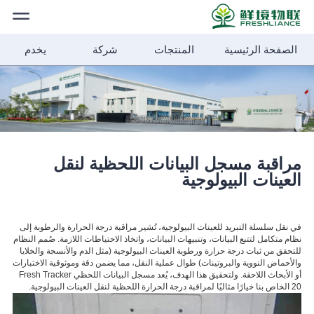
الصفحة الرئيسية
المنتجات
شركة
يخدم
الصفحة
الرئيسية
المنتجات
أخبار الشركة
مراقبة مسجل البيانات اللحظية لنقل
العينات البيولوجية
حلول
في نقل سلسلة التبريد للعينات البيولوجية، تُشير مراقبة درجة الحرارة والرطوبة إلى
نظام متكامل لتتبع البيانات، وتنبيهات البيانات، واتخاذ الاحتياطات اللازمة. صُمم النظام
شركة
للتحقق من ثبات درجة حرارة ورطوبة العينات البيولوجية (مثل الدم والأنسجة والخلايا
والأحماض النووية والبروتينات) طوال عملية النقل، مما يضمن دقة وموثوقية الاختبارات
أو الأبحاث اللاحقة. ولتحقيق هذا الهدف، يُعد مسجل البيانات اللحظي Fresh Tracker
20 الخاص بنا خيارًا مثاليًا لمراقبة درجة الحرارة اللحظية لنقل العينات البيولوجية.
الأخبار