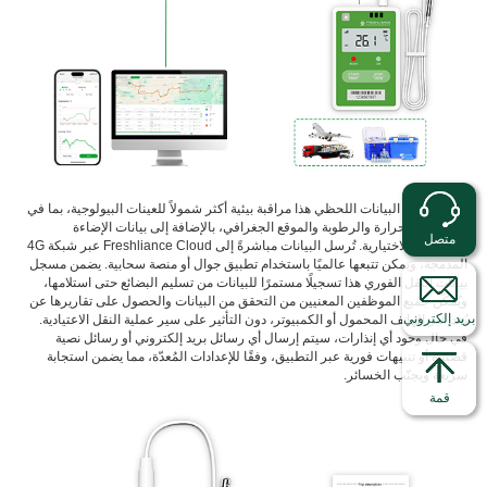
يوفر مسجل البيانات اللحظي هذا مراقبة بيئية أكثر شمولاً للعينات البيولوجية، بما في
ذلك درجة الحرارة والرطوبة والموقع الجغرافي، بالإضافة إلى بيانات الإضاءة
متصل
والصدمات الاختيارية. تُرسل البيانات مباشرةً إلى Freshliance Cloud عبر شبكة 4G
المدمجة، ويمكن تتبعها عالميًا باستخدام تطبيق جوال أو منصة سحابية. يضمن مسجل
بيانات النقل الفوري هذا تسجيلًا مستمرًا للبيانات من تسليم البضائع حتى استلامها،
ويُمكّن جميع الموظفين المعنيين من التحقق من البيانات والحصول على تقاريرها عن
بريد إلكتروني
بُعد عبر الهاتف المحمول أو الكمبيوتر، دون التأثير على سير عملية النقل الاعتيادية.
في حال وجود أي إنذارات، سيتم إرسال أي رسائل بريد إلكتروني أو رسائل نصية
قصيرة أو تنبيهات فورية عبر التطبيق، وفقًا للإعدادات المُعدّة، مما يضمن استجابة
سريعة ويجنّب الخسائر.
قمة